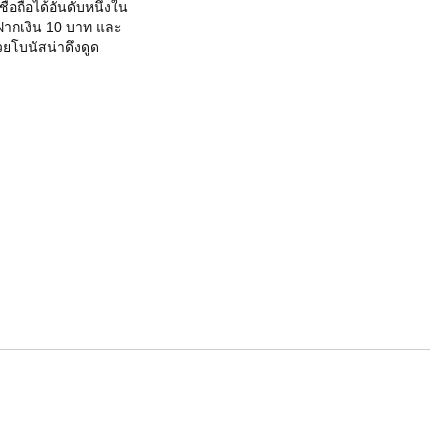
ื่อถือได้อันดับหนึ่งใน
ฝากเงิน 10 บาท และ
วยโบนัสน่าดึงดูด