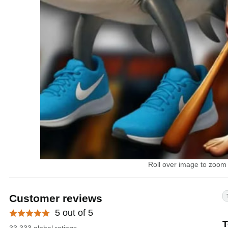
Roll over image to zoom 
Customer reviews
5 out of 5
T