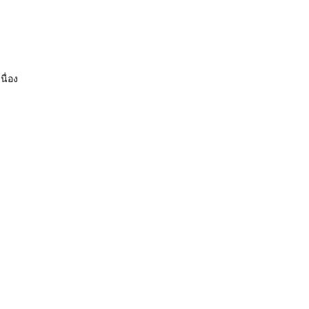
นื่อง