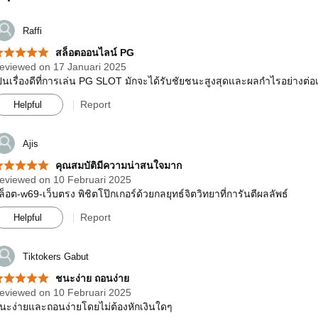
Raffi
สล็อตออนไลน์ PG
eviewed on 17 Januari 2025
ป็นเรื่องดีที่การเล่น PG SLOT มักจะได้รับชัยชนะสูงสุดและผลกำไรอย่างต่อเ
Report
Helpful
Ajis
คุณสมบัติมีความน่าสนใจมาก
eviewed on 10 Februari 2025
ล็อต-w69-เว็บตรง พิชิตโป๊กเกอร์ด้วยกลยุทธ์จิตวิทยาที่การันตีผลลัพธ์
Report
Helpful
Tiktokers Gabut
ชนะง่าย ถอนง่าย
eviewed on 10 Februari 2025
นะง่ายและถอนง่ายโดยไม่ต้องหักเงินใดๆ