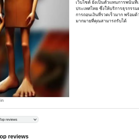
เว็บไซต์ ยังเป็นตัวแทนการพนันที่เช
ประเทศไทย ซึ่งให้บริการธุรกรรม
การถอนเงินที่รวดเร็วมาก พร้อมด้
มากมายที่คุณสามารถรับได้
in
Top reviews
op reviews