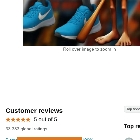
Roll over image to zoom in
Customer reviews
Top revi
5 out of 5
Top r
33.333 global ratings