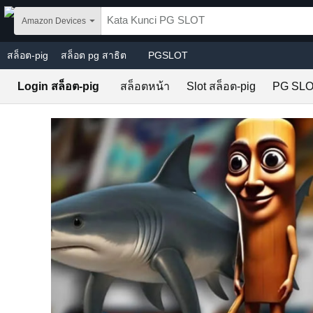
Skip to main content
Amazon Devices
สล็อต-pig
สล็อต pg สาธิต
PGSLOT
Login สล็อต-pig
สล็อตหน้า
Slot สล็อต-pig
PG SL