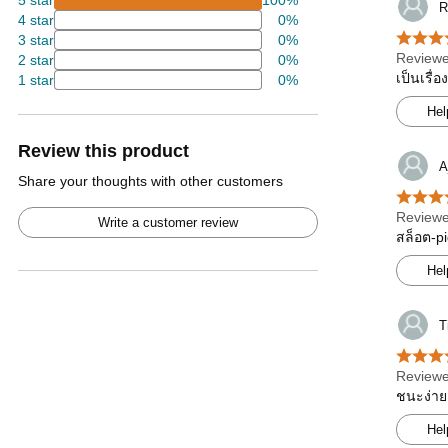
5 star
100%
R
4 star
0%
3 star
0%
Reviewe
2 star
0%
เป็นเรื่
1 star
0%
Hel
Review this product
A
Share your thoughts with other customers
Reviewe
Write a customer review
สล็อต-pi
Hel
T
Reviewe
ชนะง่าย
Hel