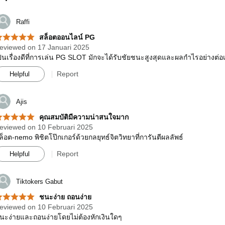
Raffi
สล็อตออนไลน์ PG
eviewed on 17 Januari 2025
ป็นเรื่องดีที่การเล่น PG SLOT มักจะได้รับชัยชนะสูงสุดและผลกำไรอย่างต่อเ
Report
Helpful
Ajis
คุณสมบัติมีความน่าสนใจมาก
eviewed on 10 Februari 2025
ล็อต-nemo พิชิตโป๊กเกอร์ด้วยกลยุทธ์จิตวิทยาที่การันตีผลลัพธ์
Report
Helpful
Tiktokers Gabut
ชนะง่าย ถอนง่าย
eviewed on 10 Februari 2025
นะง่ายและถอนง่ายโดยไม่ต้องหักเงินใดๆ