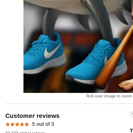
Roll over image to zoom 
Customer reviews
5 out of 5
T