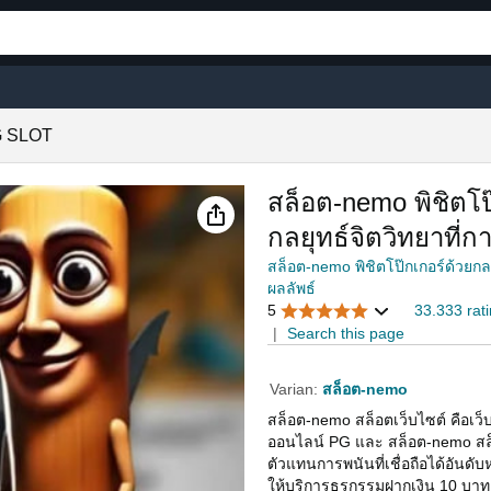
 SLOT
สล็อต-nemo พิชิตโป
กลยุทธ์จิตวิทยาที่กา
สล็อต-nemo พิชิตโป๊กเกอร์ด้วยกลยุ
ผลลัพธ์
5
33.333 rat
|
Search this page
Varian:
สล็อต-nemo
สล็อต-nemo สล็อตเว็บไซต์ คือเว็
ออนไลน์ PG และ สล็อต-nemo สล็อ
ตัวแทนการพนันที่เชื่อถือได้อันดับ
ให้บริการธุรกรรมฝากเงิน 10 บาท