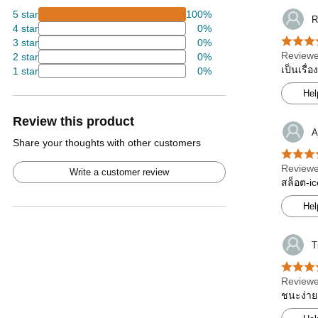
5 star
100%
R
4 star
0%
3 star
0%
Reviewe
2 star
0%
เป็นเรื่
1 star
0%
Hel
Review this product
A
Share your thoughts with other customers
Reviewe
Write a customer review
สล็อต-ic
Hel
T
Reviewe
ชนะง่าย