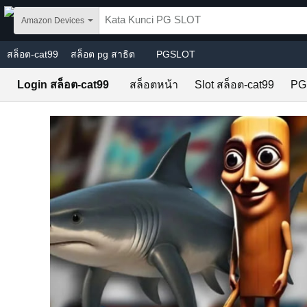
Skip to main content
Amazon Devices
สล็อต-cat99
สล็อต pg สาธิต
PGSLOT
Login สล็อต-cat99
สล็อตหน้า
Slot สล็อต-cat99
PG