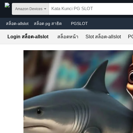
Skip to main content
Amazon Devices
สล็อต-allslot
สล็อต pg สาธิต
PGSLOT
Login สล็อต-allslot
สล็อตหน้า
Slot สล็อต-allslot
P