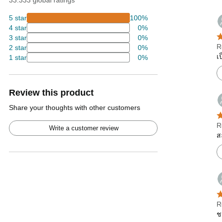
33.333 global ratings
5 star
100%
4 star
0%
3 star
0%
R
2 star
0%
เ
1 star
0%
Review this product
Share your thoughts with other customers
R
Write a customer review
ส
R
ช