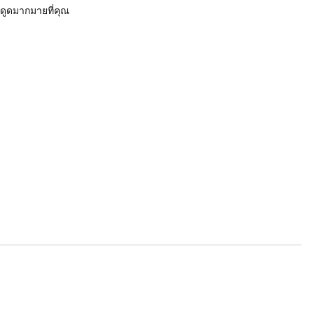
ดูดมากมายที่คุณ