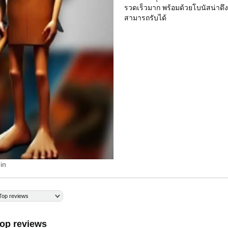
รวดเร็วมาก พร้อมด้วยโบนัสน่าดึง
สามารถรับได้
in
Top reviews
op reviews