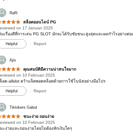
Raffi
สล็อตออนไลน์ PG
eviewed on 17 Januari 2025
ป็นเรื่องดีที่การเล่น PG SLOT มักจะได้รับชัยชนะสูงสุดและผลกำไรอย่างต่อเ
Report
Helpful
Ajis
คุณสมบัติมีความน่าสนใจมาก
eviewed on 10 Februari 2025
ล็อต-allslot คว้าแจ็คพอตสล็อตด้วยการใช้โบนัสอย่างมือโปร
Report
Helpful
Tiktokers Gabut
ชนะง่าย ถอนง่าย
eviewed on 10 Februari 2025
นะง่ายและถอนง่ายโดยไม่ต้องหักเงินใดๆ