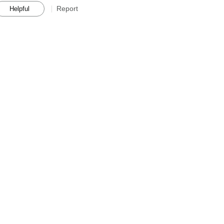
Report
Helpful