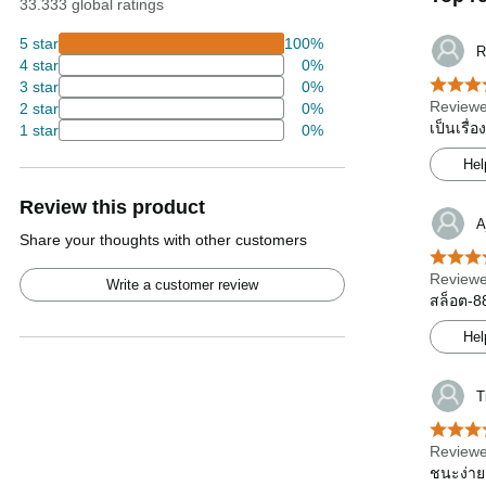
33.333 global ratings
5 star
100%
R
4 star
0%
3 star
0%
Reviewe
2 star
0%
เป็นเรื่
1 star
0%
Hel
Review this product
A
Share your thoughts with other customers
Reviewe
Write a customer review
สล็อต-88
Hel
T
Reviewe
ชนะง่าย