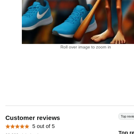
Roll over image to zoom in
Customer reviews
Top revi
5 out of 5
Top r