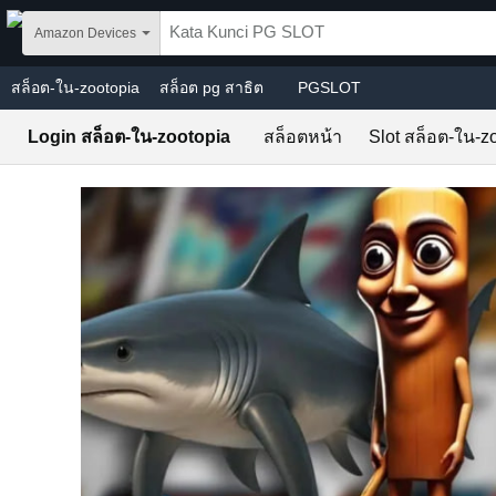
Skip to main content
Amazon Devices
สล็อต-ใน-zootopia
สล็อต pg สาธิต
PGSLOT
Login สล็อต-ใน-zootopia
สล็อตหน้า
Slot สล็อต-ใน-z