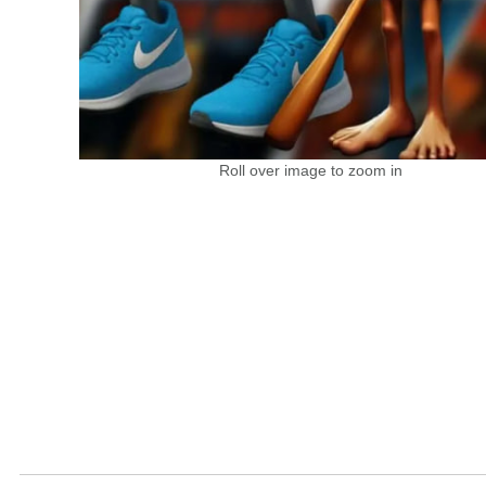
Roll over image to zoom in