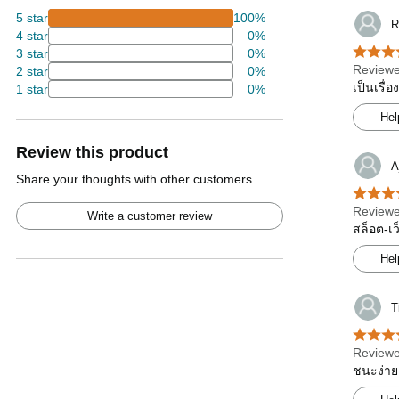
5 star
100%
R
4 star
0%
3 star
0%
Reviewe
2 star
0%
เป็นเรื่
1 star
0%
Hel
Review this product
A
Share your thoughts with other customers
Reviewe
Write a customer review
สล็อต-เ
Hel
T
Reviewe
ชนะง่าย