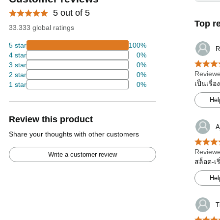
5 out of 5
Top r
33.333 global ratings
5 star
100%
R
4 star
0%
3 star
0%
Reviewe
2 star
0%
เป็นเรื่
1 star
0%
Hel
Review this product
A
Share your thoughts with other customers
Reviewe
Write a customer review
สล็อต-เร
Hel
T