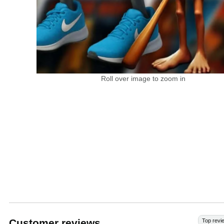
Roll over image to zoom in
Customer reviews
Top revi