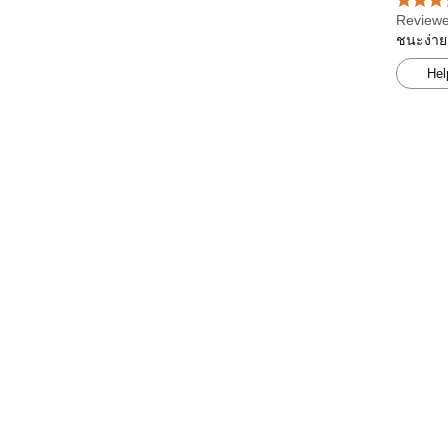
Reviewe
ชนะง่าย
Hel