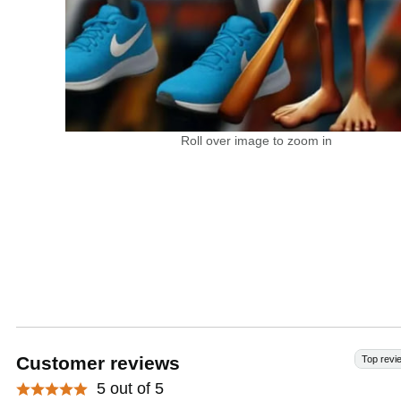
Roll over image to zoom in
Customer reviews
Top revi
5 out of 5