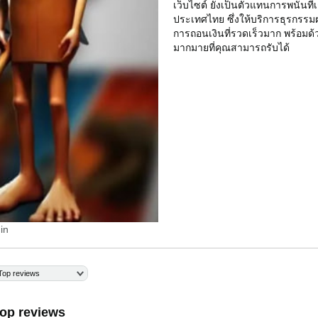
เว็บไซต์ ยังเป็นตัวแทนการพนันที่เช
ประเทศไทย ซึ่งให้บริการธุรกรรม
การถอนเงินที่รวดเร็วมาก พร้อมด้
มากมายที่คุณสามารถรับได้
in
Top reviews
op reviews