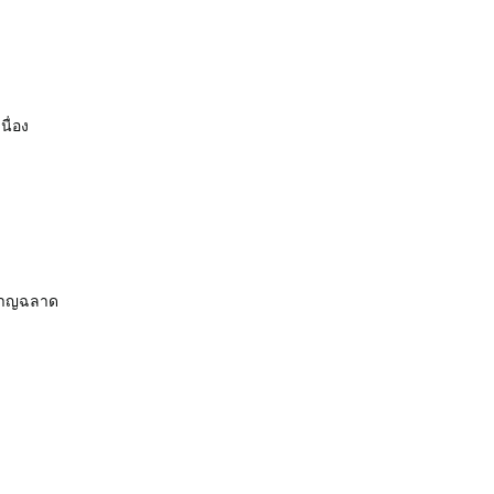
นื่อง
งชาญฉลาด