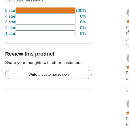
33.333 global ratings
5 star
100%
4 star
0%
3 star
0%
R
2 star
0%
เ
1 star
0%
Review this product
Share your thoughts with other customers
R
Write a customer review
ส
R
ช