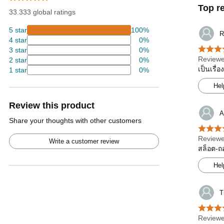
Top r
33.333 global ratings
5 star
100%
R
4 star
0%
3 star
0%
Reviewe
2 star
0%
เป็นเรื่
1 star
0%
Hel
Review this product
A
Share your thoughts with other customers
Reviewe
Write a customer review
สล็อต-ถอ
Hel
T
Reviewe