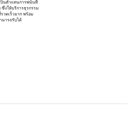
เป็นตัวแทนการพนันที่
 ซึ่งให้บริการธุรกรรม
่รวดเร็วมาก พร้อม
สามารถรับได้