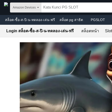
Skip to main content
Amazon Devices
สล็อต-ซื้อ-ส-ปิ-น-ทดลอง-เล่น-ฟรี
สล็อต pg สาธิต
PGSLOT
Login สล็อต-ซื้อ-ส-ปิ-น-ทดลอง-เล่น-ฟรี
สล็อตหน้า
Slot