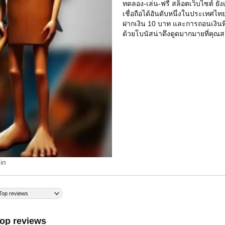
ทดลอง-เล่น-ฟรี สล็อตเว็บไซต์ ยัง
เชื่อถือได้อันดับหนึ่งในประเทศไทย
ฝากเงิน 10 บาท และการถอนเงินที
ด้วยโบนัสน่าดึงดูดมากมายที่คุณ
in
Top reviews
op reviews