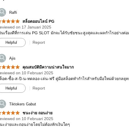
Raffi
สล็อตออนไลน์ PG
eviewed on 17 Januari 2025
ป็นเรื่องดีที่การเล่น PG SLOT มักจะได้รับชัยชนะสูงสุดและผลกำไรอย่างต่อเ
Report
Helpful
Ajis
คุณสมบัติมีความน่าสนใจมาก
eviewed on 10 Februari 2025
ล็อต-ซื้อ-ส-ปิ-น-ทดลอง-เล่น-ฟรี คู่มือสล็อตทำกำไรสำหรับมือใหม่ด้วยกลยุทธ์
Report
Helpful
Tiktokers Gabut
ชนะง่าย ถอนง่าย
eviewed on 10 Februari 2025
นะง่ายและถอนง่ายโดยไม่ต้องหักเงินใดๆ