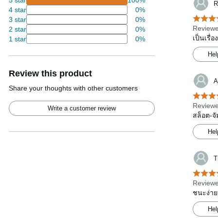
5 star
100%
R
4 star
0%
3 star
0%
Reviewe
2 star
0%
เป็นเรื่
1 star
0%
Hel
Review this product
A
Share your thoughts with other customers
Reviewe
Write a customer review
สล็อต-จั
Hel
T
Reviewe
ชนะง่าย
Hel