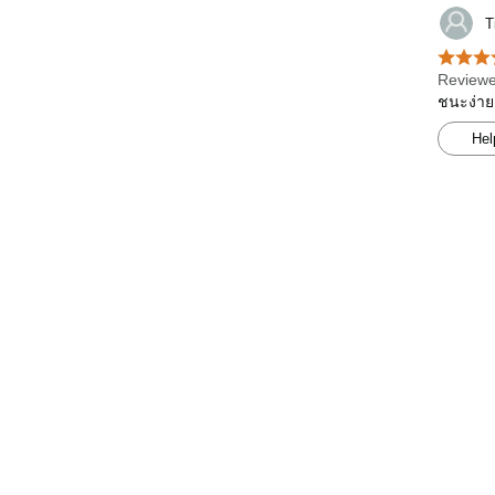
T
Reviewe
ชนะง่าย
Hel