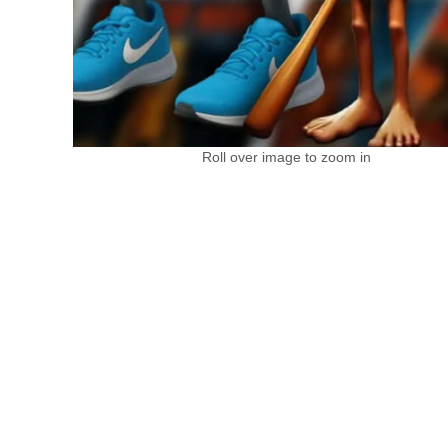
Roll over image to zoom in