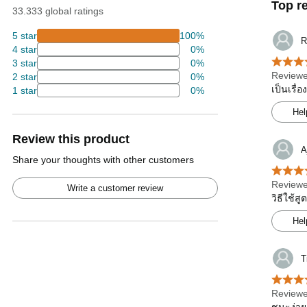
Top r
33.333 global ratings
5 star
100%
R
4 star
0%
3 star
0%
Reviewe
2 star
0%
เป็นเรื่
1 star
0%
Hel
Review this product
A
Share your thoughts with other customers
Reviewe
Write a customer review
วิธีใช้ส
Hel
T
Reviewe