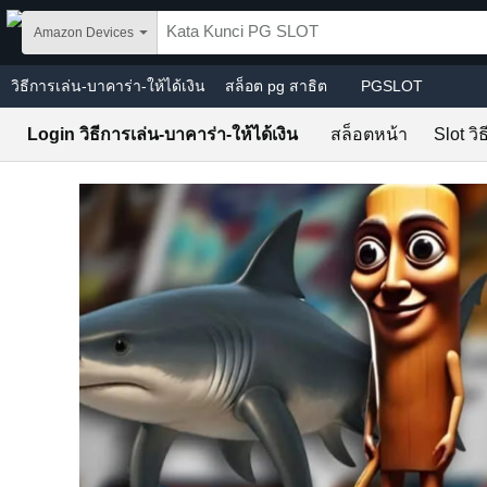
Skip to main content
Amazon Devices
วิธีการเล่น-บาคาร่า-ให้ได้เงิน
สล็อต pg สาธิต
PGSLOT
Login วิธีการเล่น-บาคาร่า-ให้ได้เงิน
สล็อตหน้า
Slot วิ