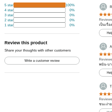
5 star
100%
R
4 star
0%
3 star
0%
Reviewe
2 star
0%
เป็นเรื่
1 star
0%
Hel
Review this product
A
Share your thoughts with other customers
Reviewe
Write a customer review
พนัน-บาค
Hel
T
Reviewe
ชนะง่าย