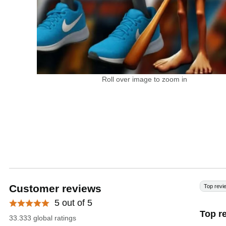
Roll over image to zoom in
Customer reviews
Top revi
5 out of 5
Top r
33.333 global ratings