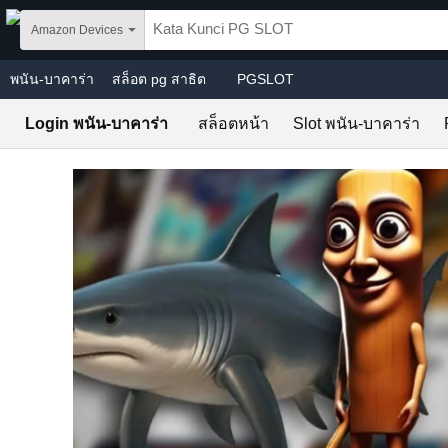
Skip to main content
Amazon Devices
พนัน-บาคาร่า
สล็อต pg สาธิต
PGSLOT
Login พนัน-บาคาร่า
สล็อตหน้า
Slot พนัน-บาคาร่า