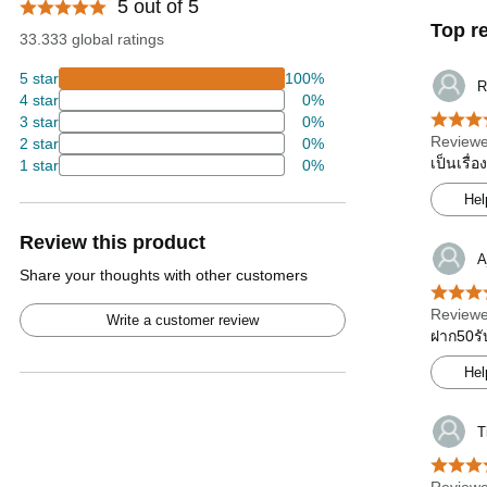
5 out of 5
Top r
33.333 global ratings
5 star
100%
R
4 star
0%
3 star
0%
Reviewe
2 star
0%
เป็นเรื่
1 star
0%
Hel
Review this product
A
Share your thoughts with other customers
Reviewe
Write a customer review
ฝาก50รับ
Hel
T