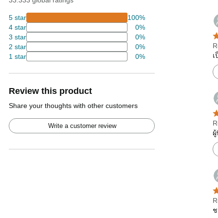
33.333 global ratings
5 star
100%
4 star
0%
3 star
0%
R
2 star
0%
เ
1 star
0%
Review this product
Share your thoughts with other customers
R
Write a customer review
ผ
R
ช