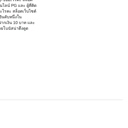
ไลน์ PG และ ผู้ที่คิด
อะไรคะ สล็อตเว็บไซต์
อันดับหนึ่งใน
ฝากเงิน 10 บาท และ
วยโบนัสน่าดึงดูด