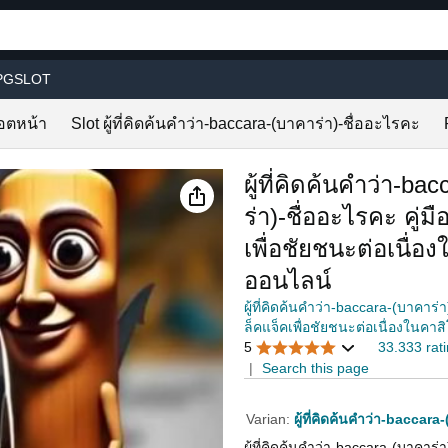
PGSLOT
อตหน้า
Slot ผู้ที่คิดค้นคําว่า-baccara-(บาคาร่า)-ชื่ออะไรคะ
ผู้ที่คิดค้นคําว่า-b
ร่า)-ชื่ออะไรคะ คู่ม
เพื่อชัยชนะต่อเนื่อ
ออนไลน์
ผู้ที่คิดค้นคําว่า-baccara-(บาคาร่า
ล็คแจ็คเพื่อชัยชนะต่อเนื่องในคา
5
33.333 rat
|
Search this page
Varian:
ผู้ที่คิดค้นคําว่า-baccar
ผู้ที่คิดค้นคําว่า-baccara-(บาคาร่