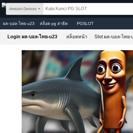
Skip to main content
Amazon Devices
ผล-บอล-ไทย-u23
สล็อต pg สาธิต
PGSLOT
Login ผล-บอล-ไทย-u23
สล็อตหน้า
Slot ผล-บอล-ไทย-