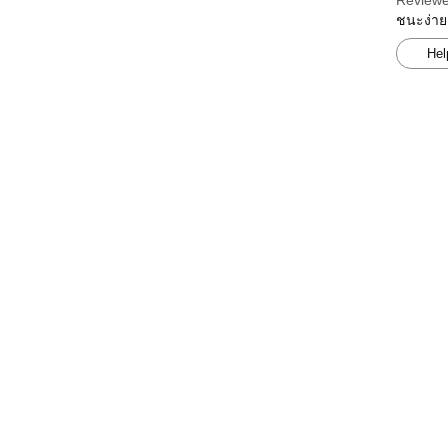
Reviewe
ชนะง่าย
Hel