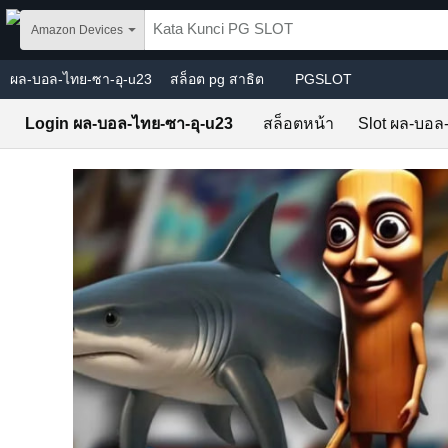
Skip to main content
Amazon Devices
ผล-บอล-ไทย-ซา-อุ-u23
สล็อต pg สาธิต
PGSLOT
Login ผล-บอล-ไทย-ซา-อุ-u23
สล็อตหน้า
Slot ผล-บอล