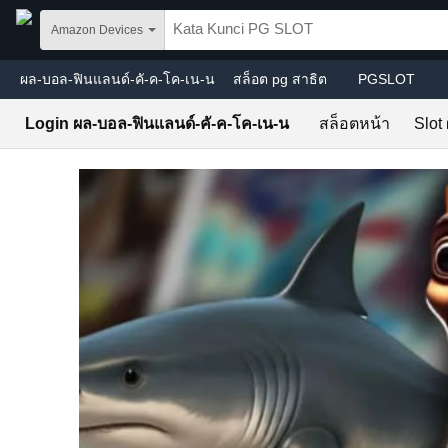
Skip to main content
Amazon Devices
ผล-บอล-ฟินแลนด์-คั-ค-โค-เน-น
สล็อต pg สาธิต
PGSLOT
Login ผล-บอล-ฟินแลนด์-คั-ค-โค-เน-น
สล็อตหน้า
Slot