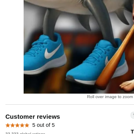
Roll over image to zoom 
Customer reviews
5 out of 5
T