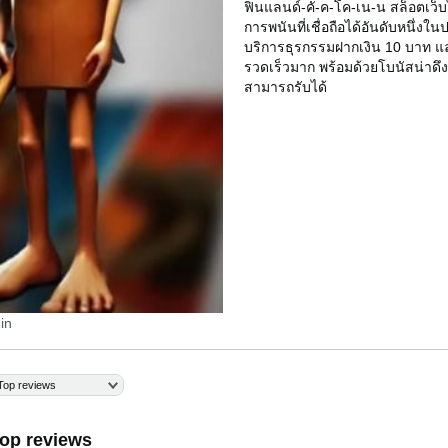
ฟินแลนด์-คั-ค-โค-เน-น สล็อตเว็บ
การพนันที่เชื่อถือได้อันดับหนึ่งใน
บริการธุรกรรมฝากเงิน 10 บาท แล
รวดเร็วมาก พร้อมด้วยโบนัสน่าดึง
สามารถรับได้
in
Top reviews
op reviews