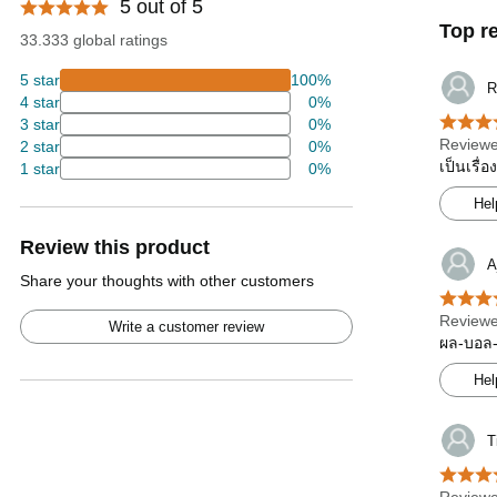
5 out of 5
Top r
33.333 global ratings
5 star
100%
R
4 star
0%
3 star
0%
Reviewe
2 star
0%
เป็นเรื่
1 star
0%
Hel
Review this product
A
Share your thoughts with other customers
Reviewe
Write a customer review
ผล-บอล-พ
Hel
T