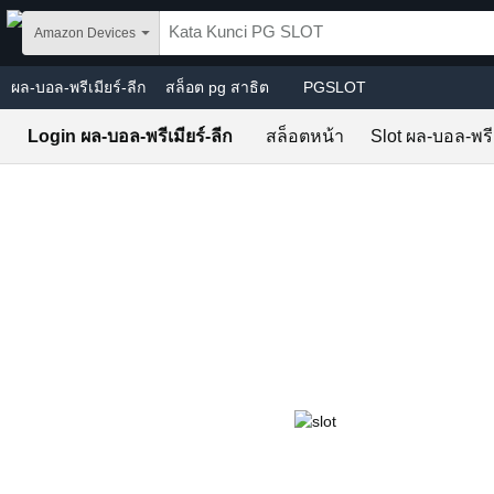
Skip to main content
Amazon Devices
ผล-บอล-พรีเมียร์-ลีก
สล็อต pg สาธิต
PGSLOT
Login ผล-บอล-พรีเมียร์-ลีก
สล็อตหน้า
Slot ผล-บอล-พรีเ