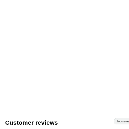
Customer reviews
Top revi