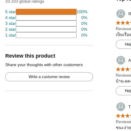
33.333 global ratings
5 star
100%
R
4 star
0%
3 star
0%
Reviewe
2 star
0%
เป็นเรื่
1 star
0%
Hel
Review this product
A
Share your thoughts with other customers
Reviewe
Write a customer review
บ้าน-ผล-
Hel
T
Reviewe
ชนะง่าย