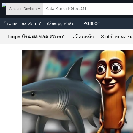
Skip to main content
Amazon Devices
บ้าน-ผล-บอล-สด-m7
สล็อต pg สาธิต
PGSLOT
Login บ้าน-ผล-บอล-สด-m7
สล็อตหน้า
Slot บ้าน-ผล-