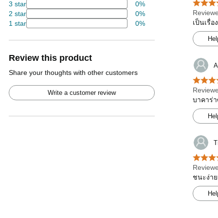
3 star
0%
Reviewe
2 star
0%
เป็นเรื่
1 star
0%
Hel
Review this product
A
Share your thoughts with other customers
Reviewe
Write a customer review
บาคาร่าw
Hel
T
Reviewe
ชนะง่าย
Hel