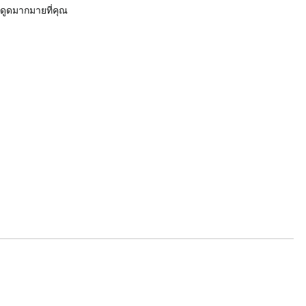
ดูดมากมายที่คุณ