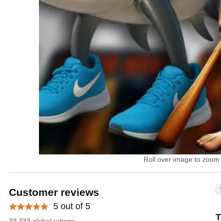
Roll over image to zoom 
Customer reviews
5 out of 5
T