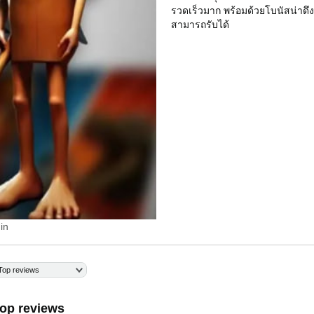
รวดเร็วมาก พร้อมด้วยโบนัสน่าดึง
สามารถรับได้
in
Top reviews
op reviews