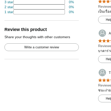
3 star
0%
Reviewe
2 star
0%
เป็นเรื่
1 star
0%
Hel
Review this product
A
Share your thoughts with other customers
Reviewe
Write a customer review
บาคาร่า8
Hel
T
Reviewe
ชนะง่าย
Hel