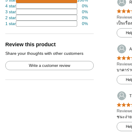
5 star
100%
R
4 star
0%
3 star
0%
Reviewe
2 star
0%
เป็นเรื่
1 star
0%
Hel
Review this product
A
Share your thoughts with other customers
Reviewe
Write a customer review
บาคาร่า6
Hel
T
Reviewe
ชนะง่าย
Hel