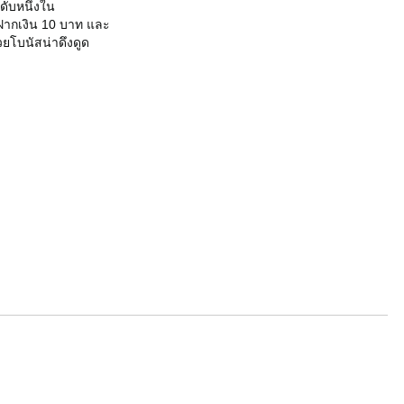
นดับหนึ่งใน
ฝากเงิน 10 บาท และ
วยโบนัสน่าดึงดูด