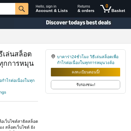
0
Hello, sign in
Returns
Account & Lists
& orders
Basket
ธีเล่นสล็อต
บาคาร่า24ชั่วโมง วิธีเล่นสล็อตเพื่อ
นทุกการหมุน
กำไรต่อเนื่องในทุกการหมุนวงล้อ
ลงทะเบียนตอนนี้!
่อกำไรต่อเนื่องในทุก
รับรองชนะ!
ings
คือเว็บไซต์สาธิตสล็อต
ง สล็อตเว็บไซต์ ยัง