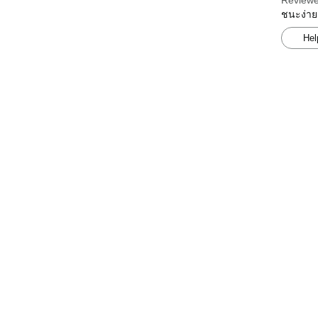
Reviewe
ชนะง่าย
Hel