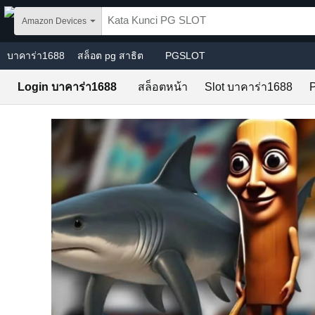
Skip to main content
Amazon Devices
บาคาร่า1688
สล็อต pg สาธิต
PGSLOT
Login บาคาร่า1688
สล็อตหน้า
Slot บาคาร่า1688