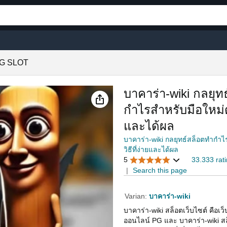
G SLOT
บาคาร่า-wiki กลยุท
กำไรสำหรับมือใหม่ด้ว
และได้ผล
บาคาร่า-wiki กลยุทธ์สล็อตทำกำไ
วิธีที่ง่ายและได้ผล
5
33.333 rat
|
Search this page
Varian:
บาคาร่า-wiki
บาคาร่า-wiki สล็อตเว็บไซต์ คือเว
ออนไลน์ PG และ บาคาร่า-wiki สล็