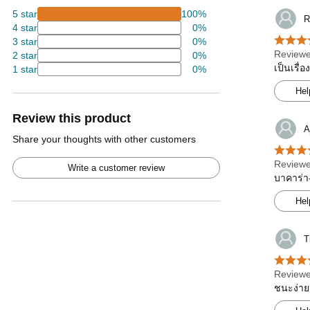
5 star
100%
R
4 star
0%
3 star
0%
Reviewe
2 star
0%
เป็นเรื่
1 star
0%
Hel
Review this product
A
Share your thoughts with other customers
Reviewe
Write a customer review
บาคาร่า-
Hel
T
Reviewe
ชนะง่าย