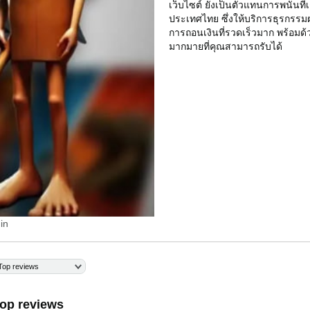
เว็บไซต์ ยังเป็นตัวแทนการพนันที่เช
ประเทศไทย ซึ่งให้บริการธุรกรรม
การถอนเงินที่รวดเร็วมาก พร้อมด้
มากมายที่คุณสามารถรับได้
in
Top reviews
op reviews