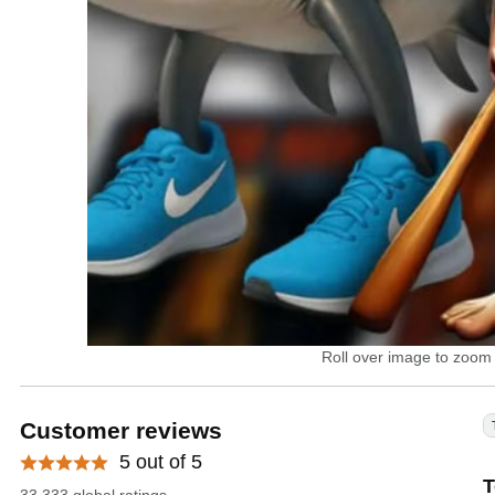
Roll over image to zoom 
Customer reviews
5 out of 5
T