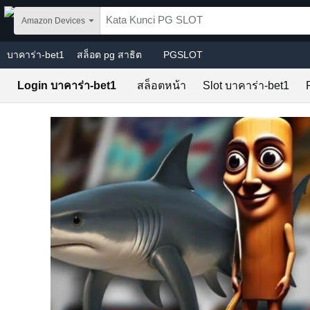
Skip to main content
Amazon Devices
บาคาร่า-bet1
สล็อต pg สาธิต
PGSLOT
Login บาคาร่า-bet1
สล็อตหน้า
Slot บาคาร่า-bet1