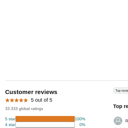
Customer reviews
Top revi
5 out of 5
Top r
33.333 global ratings
5 star
100%
R
4 star
0%