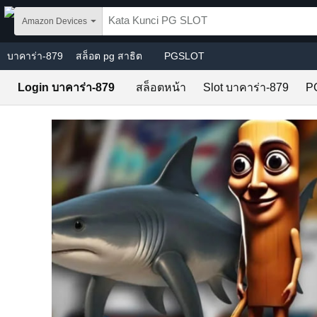
Skip to main content
Amazon Devices
บาคาร่า-879
สล็อต pg สาธิต
PGSLOT
Login บาคาร่า-879
สล็อตหน้า
Slot บาคาร่า-879
P