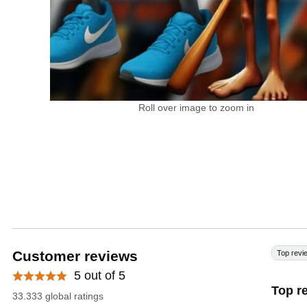
Roll over image to zoom in
Customer reviews
Top revi
5 out of 5
Top r
33.333 global ratings