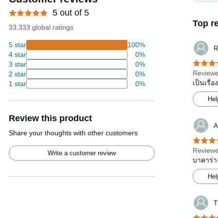
5 out of 5
Top r
33.333 global ratings
5 star
100%
R
4 star
0%
3 star
0%
Reviewe
2 star
0%
เป็นเรื่
1 star
0%
Hel
Review this product
A
Share your thoughts with other customers
Reviewe
Write a customer review
บาคาร่า-
Hel
T