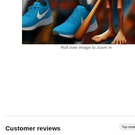
Roll over image to zoom in
Customer reviews
Top revi