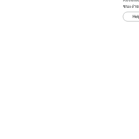
Reviewe
ชนะง่าย
Hel