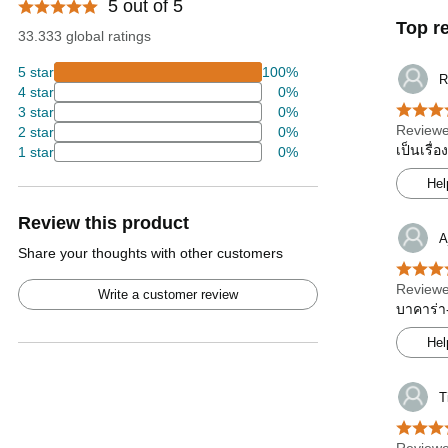
5 out of 5
Top r
33.333 global ratings
5 star
100%
R
4 star
0%
3 star
0%
Reviewe
2 star
0%
เป็นเรื่
1 star
0%
Hel
Review this product
A
Share your thoughts with other customers
Reviewe
Write a customer review
บาคาร่า-
Hel
T