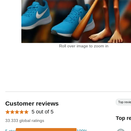
Roll over image to zoom in
Customer reviews
Top revi
5 out of 5
Top r
33.333 global ratings