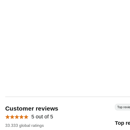
Customer reviews
Top revi
5 out of 5
Top r
33.333 global ratings