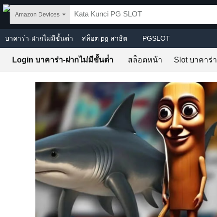
Skip to main content
Amazon Devices
บาคาร่า-ฝากไม่มีขั้นต่ํา
สล็อต pg สาธิต
PGSLOT
Login บาคาร่า-ฝากไม่มีขั้นต่ํา
สล็อตหน้า
Slot บาคาร่า-