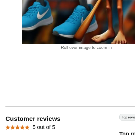
Roll over image to zoom in
Customer reviews
Top revi
5 out of 5
Top r