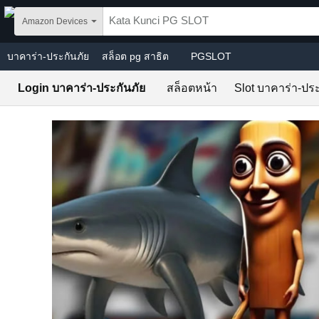
Skip to main content
Amazon Devices
บาคาร่า-ประกันภัย
สล็อต pg สาธิต
PGSLOT
Login บาคาร่า-ประกันภัย
สล็อตหน้า
Slot บาคาร่า-ประ