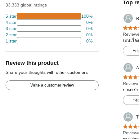
Top r
33.333 global ratings
5 star
100%
R
4 star
0%
3 star
0%
Reviewe
2 star
0%
เป็นเรื่
1 star
0%
Hel
Review this product
A
Share your thoughts with other customers
Reviewe
Write a customer review
บาคาร่า
Hel
T
Reviewe