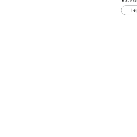
ชนะง่าย
Hel