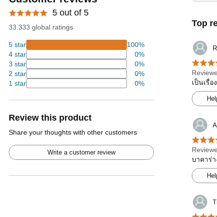
5 out of 5
Top r
33.333 global ratings
5 star
100%
R
4 star
0%
3 star
0%
Reviewe
2 star
0%
เป็นเรื่
1 star
0%
Hel
Review this product
A
Share your thoughts with other customers
Reviewe
Write a customer review
บาคาร่า-
Hel
T