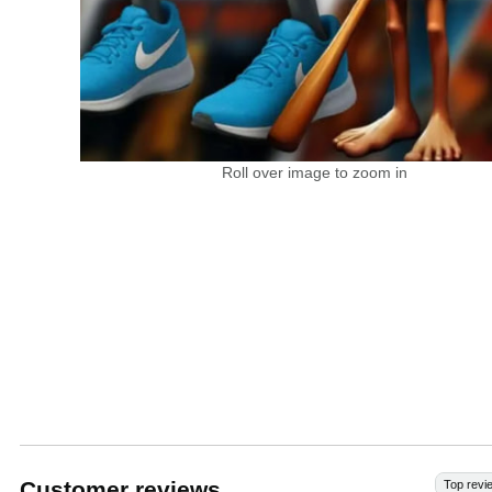
Roll over image to zoom in
Customer reviews
Top revi