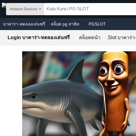
Skip to main content
Amazon Devices
บาคาร่า-ทดลองเล่นฟรี
สล็อต pg สาธิต
PGSLOT
Login บาคาร่า-ทดลองเล่นฟรี
สล็อตหน้า
Slot บาคาร่า