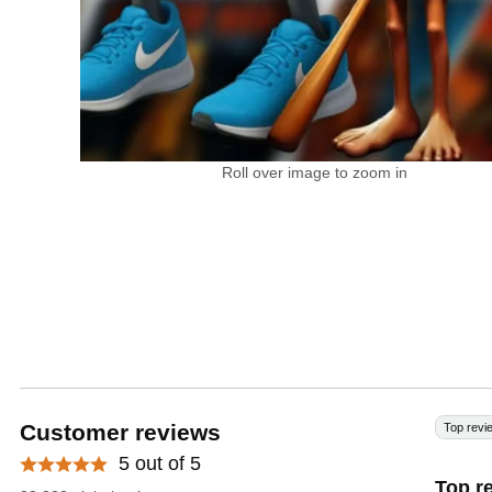
Roll over image to zoom in
Customer reviews
Top revi
5 out of 5
Top r