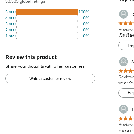
33.333 global ratings
5 star
100%
R
4 star
0%
3 star
0%
Reviewe
2 star
0%
เป็นเรื่
1 star
0%
Hel
Review this product
A
Share your thoughts with other customers
Reviewe
Write a customer review
บาคาร่า
Hel
T
Reviewe
ชนะง่าย