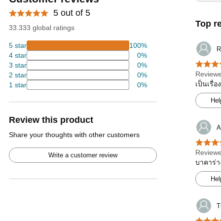
5 out of 5
Top r
33.333 global ratings
5 star
100%
R
4 star
0%
3 star
0%
Reviewe
2 star
0%
เป็นเรื่
1 star
0%
Hel
Review this product
A
Share your thoughts with other customers
Reviewe
Write a customer review
บาคาร่า-
Hel
T