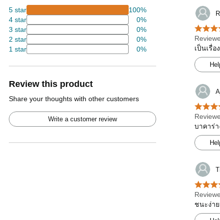
5 star
100%
R
4 star
0%
3 star
0%
Reviewe
2 star
0%
เป็นเรื่
1 star
0%
Hel
Review this product
A
Share your thoughts with other customers
Reviewe
Write a customer review
บาคาร่า-
Hel
T
Reviewe
ชนะง่าย