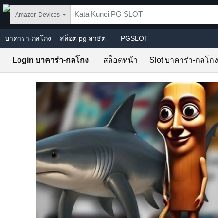
Skip to main content
Amazon Devices
บาคาร่า-กลโกง
สล็อต pg สาธิต
PGSLOT
Login บาคาร่า-กลโกง
สล็อตหน้า
Slot บาคาร่า-กลโกง